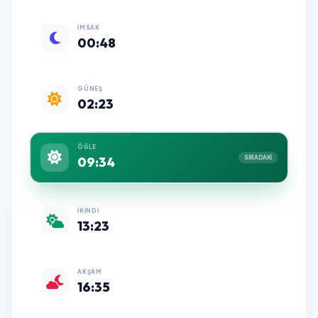
İMSAK
00:48
GÜNEŞ
02:23
ÖĞLE
09:34
SIRADAKİ
İKINDI
13:23
AKŞAM
16:35