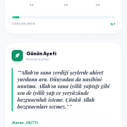
SA
DK
SN
GÜN İLERLEMESI
%7
Günün Ayeti
RUHUN GIDASI
""Allah'ın sana verdiği şeylerde ahiret
yurdunu ara. Dünyadan da nasibini
unutma. Allah'ın sana iyilik yaptığı gibi
sen de iyilik yap ve yeryüzünde
bozgunculuk isteme. Çünkü Allah
bozguncuları sevmez." "
(Kasas, 28/77)