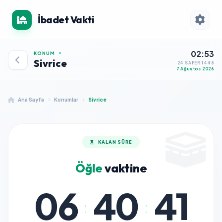
İbadet Vakti
02:53
KONUM
Sivrice
24 SAFER 1448
7 Ağustos 2026
Ana Sayfa
Konumlar
Sivrice
KALAN SÜRE
Öğle
vaktine
06
40
41
:
: