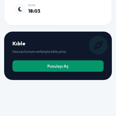
YATSI
18:03
Kıble
Hassas konum verileriyle kıble yönü.
Pusulayı Aç