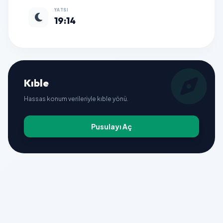
YATSI
19:14
Kıble
Hassas konum verileriyle kıble yönü.
Pusulayı Aç