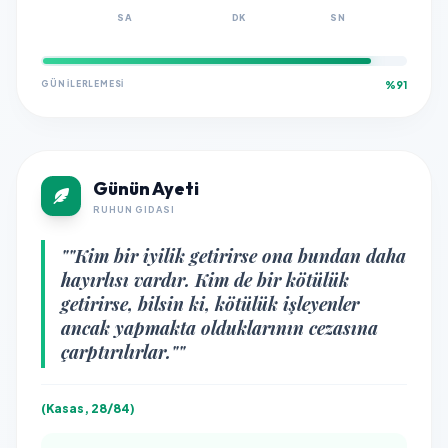
SA
DK
SN
GÜN İLERLEMESI
%91
Günün Ayeti
RUHUN GIDASI
""Kim bir iyilik getirirse ona bundan daha
hayırlısı vardır. Kim de bir kötülük
getirirse, bilsin ki, kötülük işleyenler
ancak yapmakta olduklarının cezasına
çarptırılırlar.""
(Kasas, 28/84)