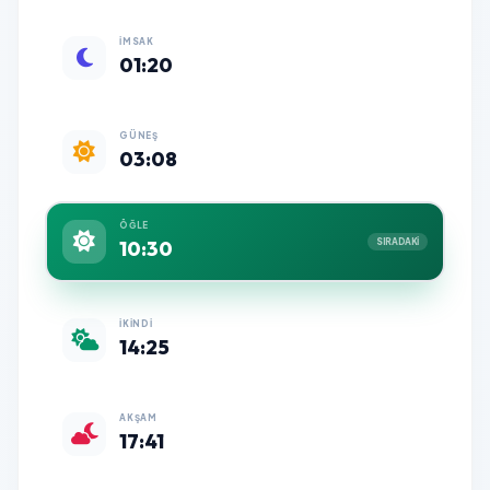
İMSAK
01:20
GÜNEŞ
03:08
ÖĞLE
10:30
SIRADAKİ
İKINDI
14:25
AKŞAM
17:41