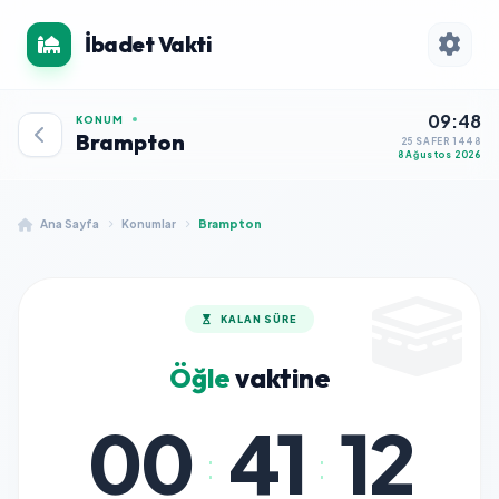
İbadet Vakti
09:48
KONUM
Brampton
25 SAFER 1448
8 Ağustos 2026
Ana Sayfa
Konumlar
Brampton
KALAN SÜRE
Öğle
vaktine
00
41
12
:
: