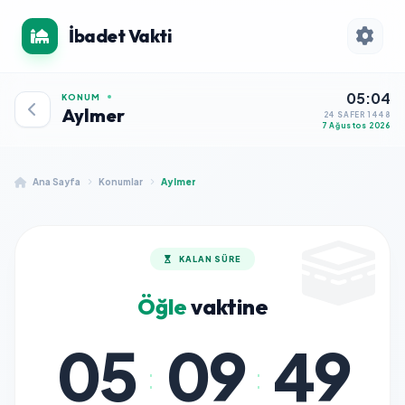
İbadet Vakti
05:04
KONUM
Aylmer
24 SAFER 1448
7 Ağustos 2026
Ana Sayfa
Konumlar
Aylmer
KALAN SÜRE
Öğle
vaktine
05
09
49
:
: