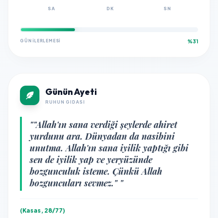
SA
DK
SN
GÜN İLERLEMESI
%31
Günün Ayeti
RUHUN GIDASI
""Allah'ın sana verdiği şeylerde ahiret
yurdunu ara. Dünyadan da nasibini
unutma. Allah'ın sana iyilik yaptığı gibi
sen de iyilik yap ve yeryüzünde
bozgunculuk isteme. Çünkü Allah
bozguncuları sevmez." "
(Kasas, 28/77)