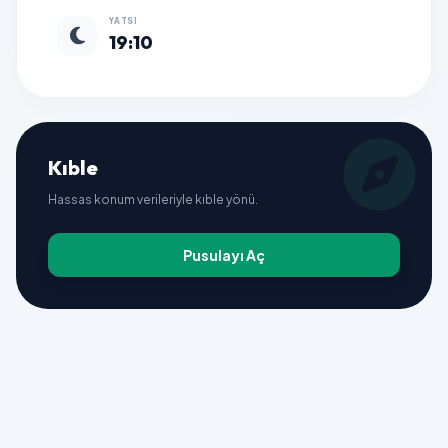
YATSI
19:10
Kıble
Hassas konum verileriyle kıble yönü.
Pusulayı Aç