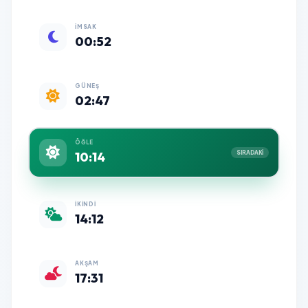
İMSAK
00:52
GÜNEŞ
02:47
ÖĞLE
10:14
SIRADAKİ
İKINDI
14:12
AKŞAM
17:31