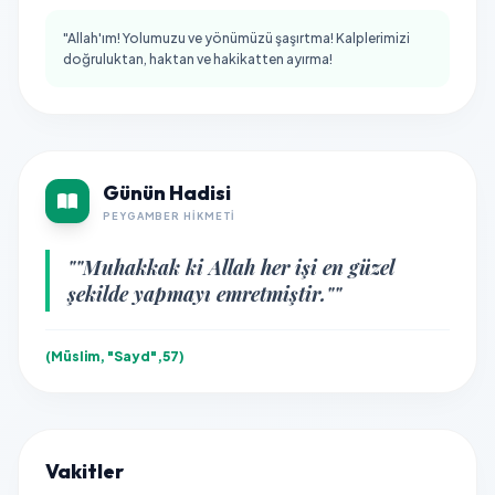
"Allah'ım! Yolumuzu ve yönümüzü şaşırtma! Kalplerimizi
doğruluktan, haktan ve hakikatten ayırma!
Günün Hadisi
PEYGAMBER HIKMETI
""Muhakkak ki Allah her işi en güzel
şekilde yapmayı emretmiştir.""
(Müslim, "Sayd",57)
Vakitler