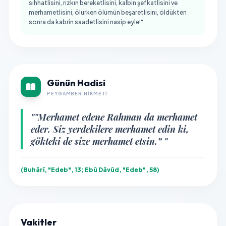
sıhhatlisini, rızkın bereketlisini, kalbin şefkatlisini ve
merhametlisini, ölürken ölümün beşaretlisini, öldükten
sonra da kabrin saadetlisini nasip eyle!"
Günün Hadisi
PEYGAMBER HIKMETI
""Merhamet edene Rahman da merhamet
eder. Siz yerdekilere merhamet edin ki,
gökteki de size merhamet etsin.” "
(Buhârî, "Edeb", 13; Ebû Dâvûd, "Edeb", 58)
Vakitler