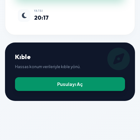
YATSI
20:17
Kıble
Hassas konum verileriyle kıble yönü.
Pusulayı Aç