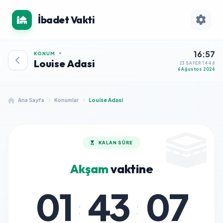
İbadet Vakti
16:57
KONUM
Louise Adasi
23 SAFER 1448
6 Ağustos 2026
Ana Sayfa
Konumlar
Louise Adasi
KALAN SÜRE
Akşam
vaktine
01
43
07
:
: