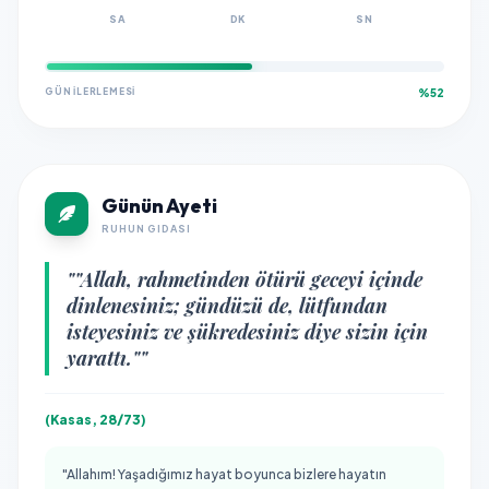
SA
DK
SN
GÜN İLERLEMESI
%52
Günün Ayeti
RUHUN GIDASI
""Allah, rahmetinden ötürü geceyi içinde
dinlenesiniz; gündüzü de, lütfundan
isteyesiniz ve şükredesiniz diye sizin için
yarattı.""
(Kasas, 28/73)
"Allahım! Yaşadığımız hayat boyunca bizlere hayatın