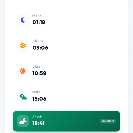
İMSAK
01:18
GÜNEŞ
03:06
ÖĞLE
10:58
İKINDI
15:06
AKŞAM
18:41
SIRADAKİ