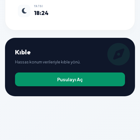
YATSI
18:24
Kıble
Hassas konum verileriyle kıble yönü.
Pusulayı Aç