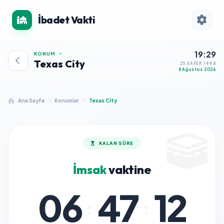
İbadet Vakti
19:29
KONUM
Texas City
25 SAFER 1448
8 Ağustos 2026
Ana Sayfa
Konumlar
Texas City
KALAN SÜRE
İmsak
vaktine
06
47
12
:
: