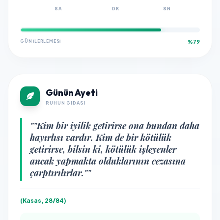
SA
DK
SN
GÜN İLERLEMESI
%79
Günün Ayeti
RUHUN GIDASI
""Kim bir iyilik getirirse ona bundan daha
hayırlısı vardır. Kim de bir kötülük
getirirse, bilsin ki, kötülük işleyenler
ancak yapmakta olduklarının cezasına
çarptırılırlar.""
(Kasas, 28/84)