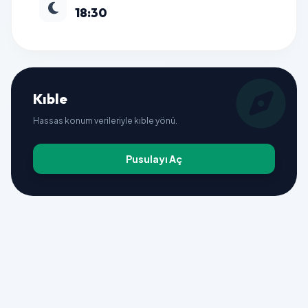
18:30
Kıble
Hassas konum verileriyle kıble yönü.
Pusulayı Aç