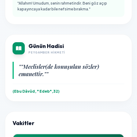
"Allahım! Umudum, senin rahmetindir. Beni göz açıp
kapayıncaya kadar bile nefsime bırakma."
Günün Hadisi
PEYGAMBER HIKMETI
""Meclisler(de konuşulan sözler)
emanettir.""
(Ebu Dâvûd, " Edeb",32)
Vakitler