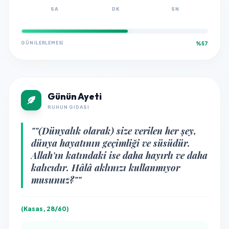
SA
DK
SN
GÜN İLERLEMESI
%57
Günün Ayeti
RUHUN GIDASI
""(Dünyalık olarak) size verilen her şey,
dünya hayatının geçimliği ve süsüdür.
Allah'ın katındaki ise daha hayırlı ve daha
kalıcıdır. Hâlâ aklınızı kullanmıyor
musunuz?""
(Kasas, 28/60)