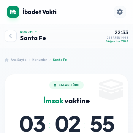
İbadet Vakti
22:33
KONUM
Santa Fe
22 SAFER 1448
5 Ağustos 2026
Ana Sayfa
Konumlar
Santa Fe
KALAN SÜRE
İmsak
vaktine
03
02
55
:
: