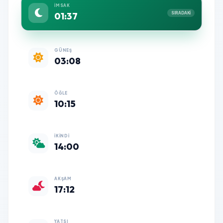
İMSAK
01:37
SIRADAKİ
GÜNEŞ
03:08
ÖĞLE
10:15
İKINDI
14:00
AKŞAM
17:12
YATSI