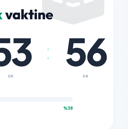
k
vaktine
53
55
:
DK
SN
%38