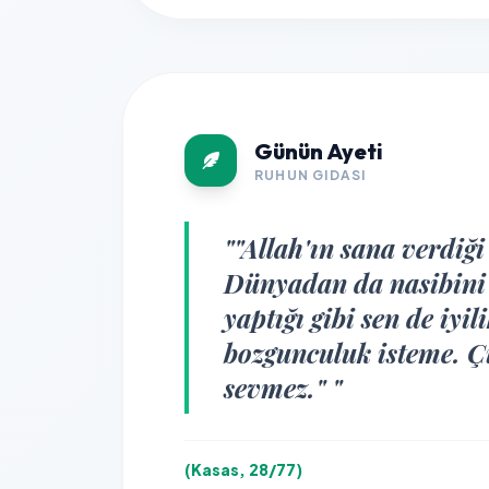
Günün Ayeti
RUHUN GIDASI
""Allah'ın sana verdiğ
Dünyadan da nasibini 
yaptığı gibi sen de iyi
bozgunculuk isteme. Ç
sevmez." "
(Kasas, 28/77)