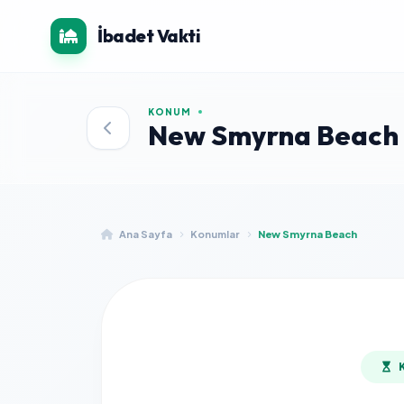
İbadet Vakti
KONUM
New Smyrna Beach
Ana Sayfa
Konumlar
New Smyrna Beach