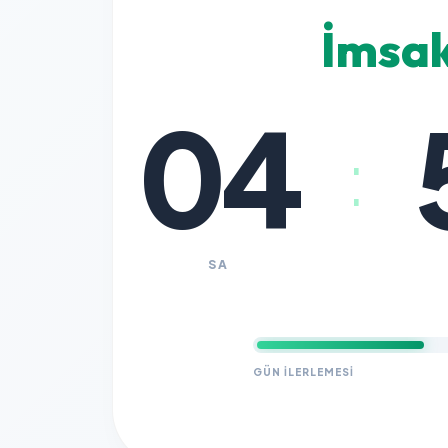
İmsa
04
:
SA
GÜN İLERLEMESI