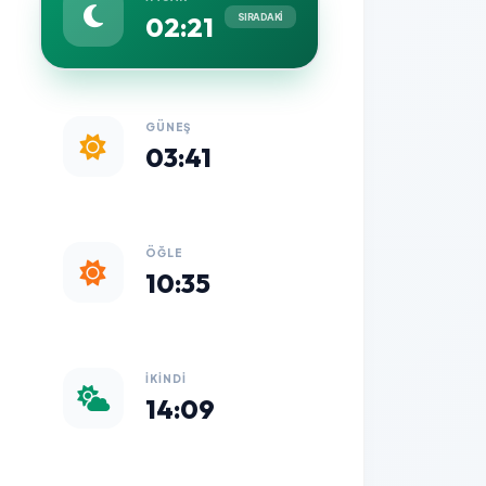
02:21
SIRADAKİ
GÜNEŞ
03:41
ÖĞLE
10:35
İKINDI
14:09