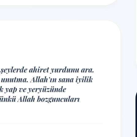
i şeylerde ahiret yurdunu ara.
unutma. Allah'ın sana iyilik
lik yap ve yeryüzünde
ünkü Allah bozguncuları