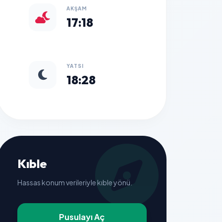
AKŞAM
17:18
YATSI
18:28
Kıble
Hassas konum verileriyle kıble yönü.
Pusulayı Aç