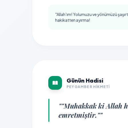
"Allah'ım! Yolumuzu ve yönümüzü şaşırt
hakikatten ayırma!
Günün Hadisi
PEYGAMBER HIKMETI
""Muhakkak ki Allah he
emretmiştir.""