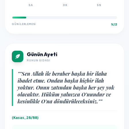
SA
DK
SN
GÜN İLERLEMESI
%13
Günün Ayeti
RUHUN GIDASI
""Sen Allah ile beraber başka bir ilaha
ibadet etme. Ondan başka hiçbir ilah
yoktur. Onun zatından başka her şey yok
olacaktır. Hüküm yalnızca O'nundur ve
kesinlikle O'na döndürüleceksiniz.""
(Kasas, 28/88)