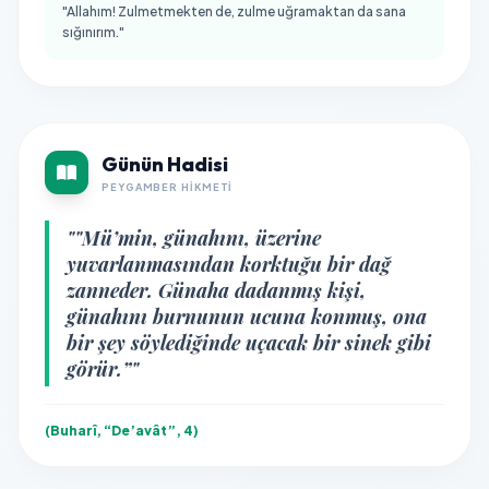
"Allahım! Zulmetmekten de, zulme uğramaktan da sana
sığınırım."
Günün Hadisi
PEYGAMBER HIKMETI
""Mü’min, günahını, üzerine
yuvarlanmasından korktuğu bir dağ
zanneder. Günaha dadanmış kişi,
günahını burnunun ucuna konmuş, ona
bir şey söylediğinde uçacak bir sinek gibi
görür.”"
(Buharî, “De’avât”, 4)