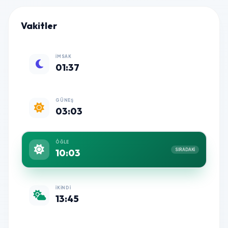
Vakitler
İMSAK
01:37
GÜNEŞ
03:03
ÖĞLE
10:03
SIRADAKİ
İKINDI
13:45