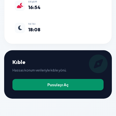
AKŞAM
16:54
YATSI
18:08
Kıble
Hassas konum verileriyle kıble yönü.
Pusulayı Aç