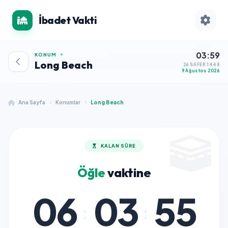
İbadet Vakti
03:59
KONUM
Long Beach
26 SAFER 1448
9 Ağustos 2026
Ana Sayfa
Konumlar
Long Beach
KALAN SÜRE
Öğle
vaktine
06
03
55
:
: