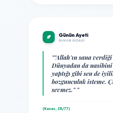
Günün Ayeti
RUHUN GIDASI
""Allah'ın sana verdiğ
Dünyadan da nasibini 
yaptığı gibi sen de iyi
bozgunculuk isteme. Ç
sevmez." "
(Kasas, 28/77)