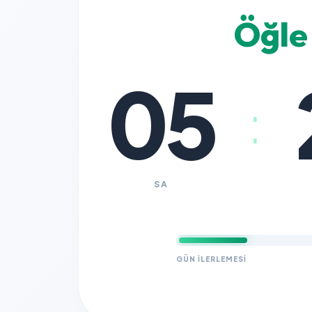
Öğle
05
:
SA
GÜN İLERLEMESI