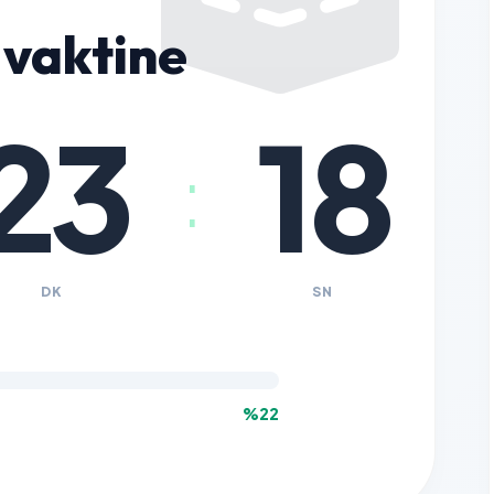
vaktine
23
17
:
DK
SN
%22