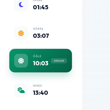
İMSAK
01:45
GÜNEŞ
03:07
ÖĞLE
10:03
SIRADAKİ
İKINDI
13:40