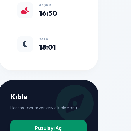
AKŞAM
16:50
YATSI
18:01
Kıble
Hassas konum verileriyle kıble yönü.
Pusulayı Aç