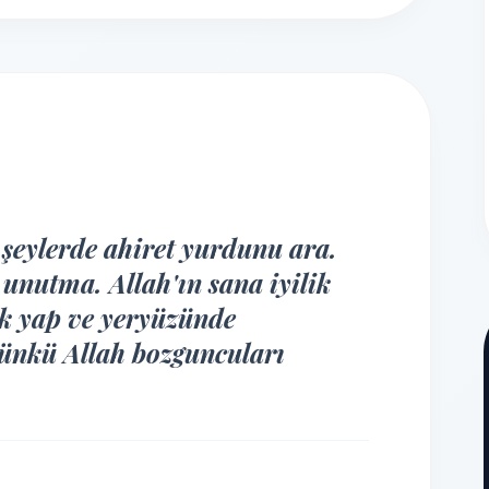
i şeylerde ahiret yurdunu ara.
unutma. Allah'ın sana iyilik
lik yap ve yeryüzünde
ünkü Allah bozguncuları