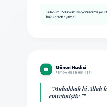
"Allah'ım! Yolumuzu ve yönümüzü şaşırt
hakikatten ayırma!
Günün Hadisi
PEYGAMBER HIKMETI
""Muhakkak ki Allah he
emretmiştir.""