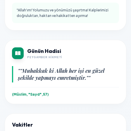
"Allah'ım! Yolumuzu ve yönümüzü şaşırtma! Kalplerimizi
doğruluktan, haktan ve hakikatten ayırma!
Günün Hadisi
PEYGAMBER HIKMETI
""Muhakkak ki Allah her işi en güzel
şekilde yapmayı emretmiştir.""
(Müslim, "Sayd",57)
Vakitler