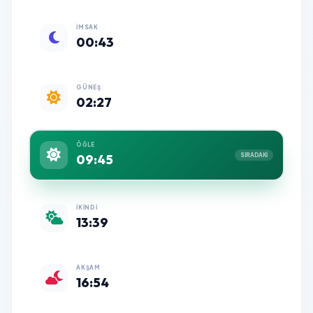
İMSAK
00:43
GÜNEŞ
02:27
ÖĞLE
09:45
SIRADAKİ
İKINDI
13:39
AKŞAM
16:54