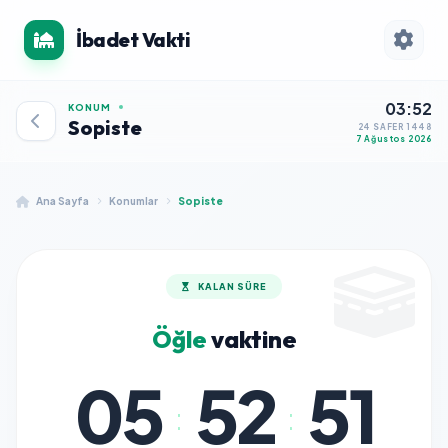
İbadet Vakti
03:52
KONUM
Sopiste
24 SAFER 1448
7 Ağustos 2026
Ana Sayfa
Konumlar
Sopiste
KALAN SÜRE
Öğle
vaktine
05
52
51
:
: