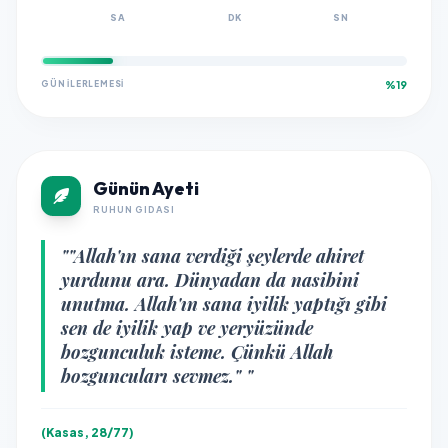
SA
DK
SN
GÜN İLERLEMESI
%19
Günün Ayeti
RUHUN GIDASI
""Allah'ın sana verdiği şeylerde ahiret
yurdunu ara. Dünyadan da nasibini
unutma. Allah'ın sana iyilik yaptığı gibi
sen de iyilik yap ve yeryüzünde
bozgunculuk isteme. Çünkü Allah
bozguncuları sevmez." "
(Kasas, 28/77)