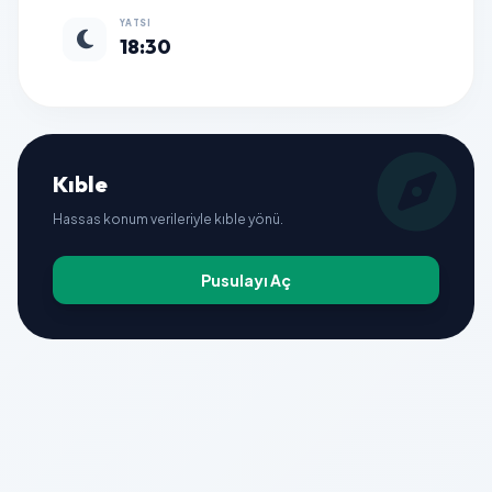
YATSI
18:30
Kıble
Hassas konum verileriyle kıble yönü.
Pusulayı Aç