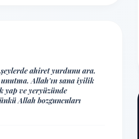
i şeylerde ahiret yurdunu ara.
unutma. Allah'ın sana iyilik
lik yap ve yeryüzünde
ünkü Allah bozguncuları