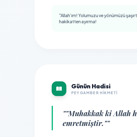
"Allah'ım! Yolumuzu ve yönümüzü şaşırt
hakikatten ayırma!
Günün Hadisi
PEYGAMBER HIKMETI
""Muhakkak ki Allah he
emretmiştir.""