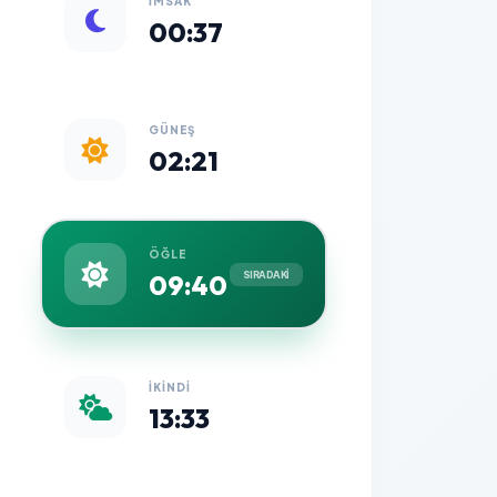
İMSAK
00:37
GÜNEŞ
02:21
ÖĞLE
09:40
SIRADAKİ
İKINDI
13:33