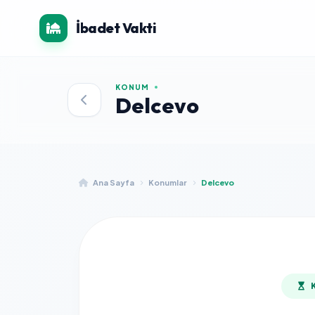
İbadet Vakti
KONUM
Delcevo
Ana Sayfa
Konumlar
Delcevo