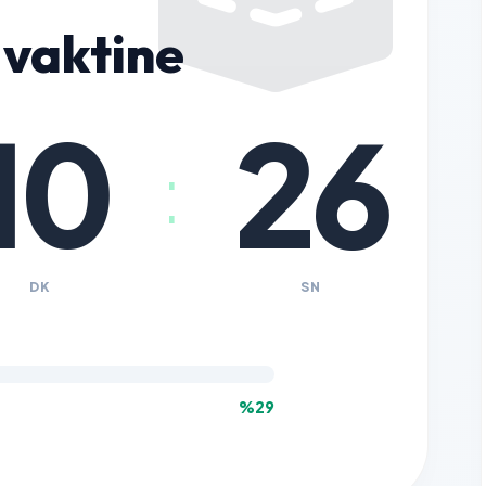
vaktine
10
25
:
DK
SN
%29