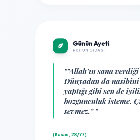
Günün Ayeti
RUHUN GIDASI
""Allah'ın sana verdiğ
Dünyadan da nasibini 
yaptığı gibi sen de iyi
bozgunculuk isteme. Ç
sevmez." "
(Kasas, 28/77)