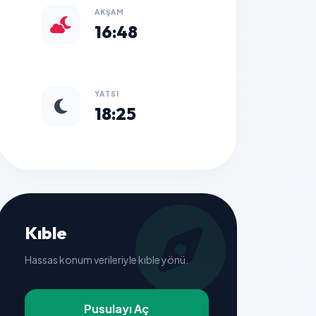
AKŞAM
16:48
YATSI
18:25
Kıble
Hassas konum verileriyle kıble yönü.
Pusulayı Aç