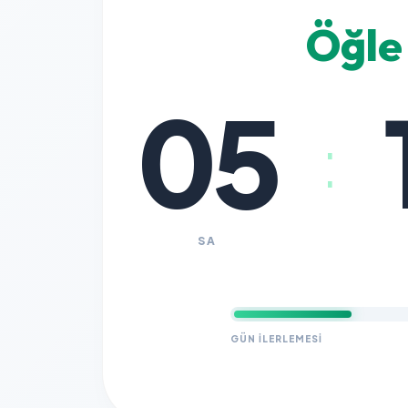
Öğle
05
:
SA
GÜN İLERLEMESI