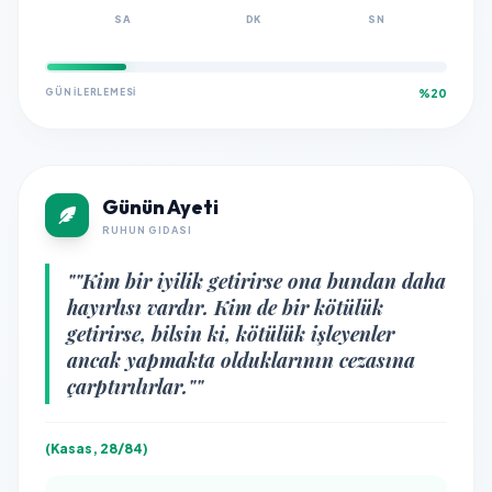
SA
DK
SN
GÜN İLERLEMESI
%20
Günün Ayeti
RUHUN GIDASI
""Kim bir iyilik getirirse ona bundan daha
hayırlısı vardır. Kim de bir kötülük
getirirse, bilsin ki, kötülük işleyenler
ancak yapmakta olduklarının cezasına
çarptırılırlar.""
(Kasas, 28/84)