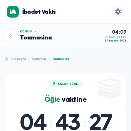
İbadet Vakti
04:09
KONUM
Toamasina
25 SAFER 1448
8 Ağustos 2026
Ana Sayfa
Konumlar
Toamasina
KALAN SÜRE
Öğle
vaktine
04
43
27
:
: