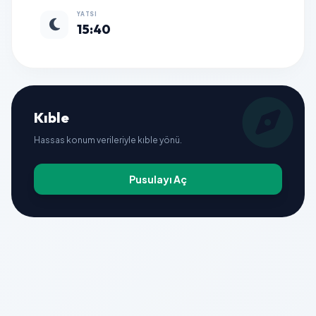
YATSI
15:40
Kıble
Hassas konum verileriyle kıble yönü.
Pusulayı Aç