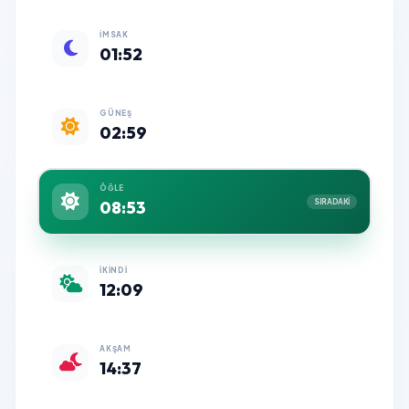
İMSAK
01:52
GÜNEŞ
02:59
ÖĞLE
08:53
SIRADAKİ
İKINDI
12:09
AKŞAM
14:37