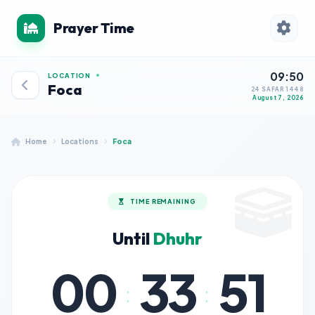
Prayer Time
09:50
LOCATION
Foca
24 SAFAR 1448
August 7, 2026
Home
Locations
Foca
TIME REMAINING
Until
Dhuhr
00
33
51
:
: