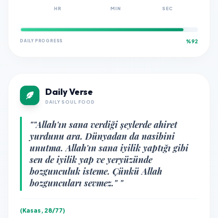
HR
MIN
SEC
DAILY PROGRESS
%92
Daily Verse
DAILY SOUL FOOD
""Allah'ın sana verdiği şeylerde ahiret
yurdunu ara. Dünyadan da nasibini
unutma. Allah'ın sana iyilik yaptığı gibi
sen de iyilik yap ve yeryüzünde
bozgunculuk isteme. Çünkü Allah
bozguncuları sevmez." "
(Kasas, 28/77)