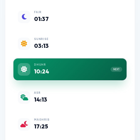
FAJR
01:37
SUNRISE
03:13
DHUHR
10:24
NEXT
ASR
14:13
MAGHRIB
17:25