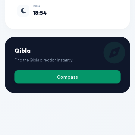
ISHA
18:54
Qibla
Find the Qibla direction instantly.
Compass