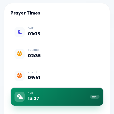
Prayer Times
FAJR
01:03
SUNRISE
02:35
DHUHR
09:41
ASR
13:27
NEXT