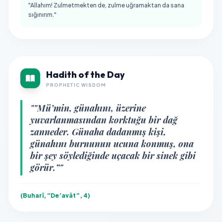
"Allahım! Zulmetmekten de, zulme uğramaktan da sana
sığınırım."
Hadith of the Day
PROPHETIC WISDOM
""Mü’min, günahını, üzerine
yuvarlanmasından korktuğu bir dağ
zanneder. Günaha dadanmış kişi,
günahını burnunun ucuna konmuş, ona
bir şey söylediğinde uçacak bir sinek gibi
görür.”"
(Buharî, “De’avât”, 4)