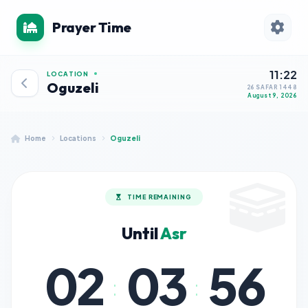
Prayer Time
11:22
LOCATION
Oguzeli
26 SAFAR 1448
August 9, 2026
Home
Locations
Oguzeli
TIME REMAINING
Until
Asr
02
03
56
:
: