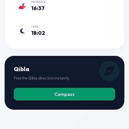
MAGHRIB
16:37
ISHA
18:02
Qibla
Find the Qibla direction instantly.
Compass