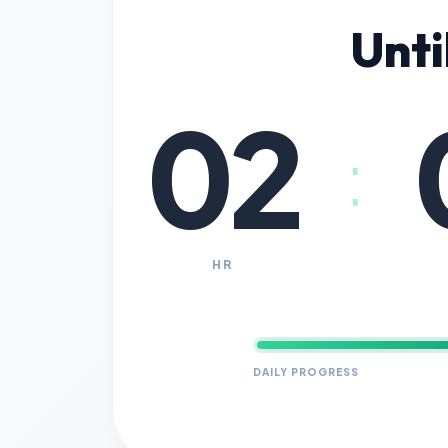
Unti
02
:
HR
DAILY PROGRESS