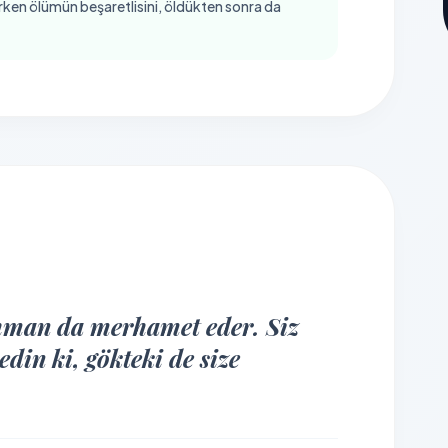
lürken ölümün beşaretlisini, öldükten sonra da
man da merhamet eder. Siz
din ki, gökteki de size