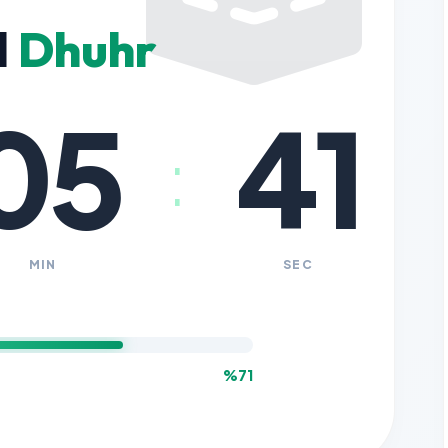
l
Dhuhr
05
40
:
MIN
SEC
%71