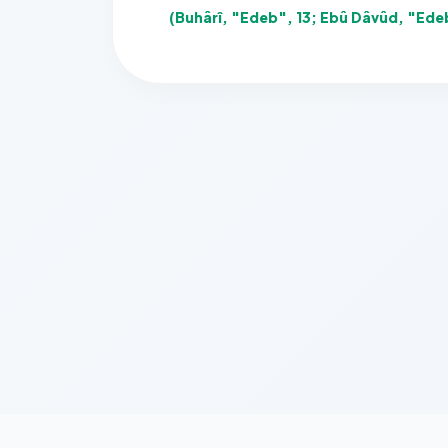
(Buhârî, "Edeb", 13; Ebû Dâvûd, "Ede