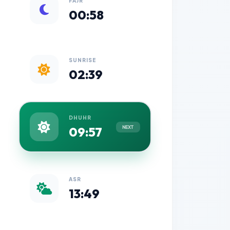
FAJR
00:58
SUNRISE
02:39
DHUHR
09:57
NEXT
ASR
13:49