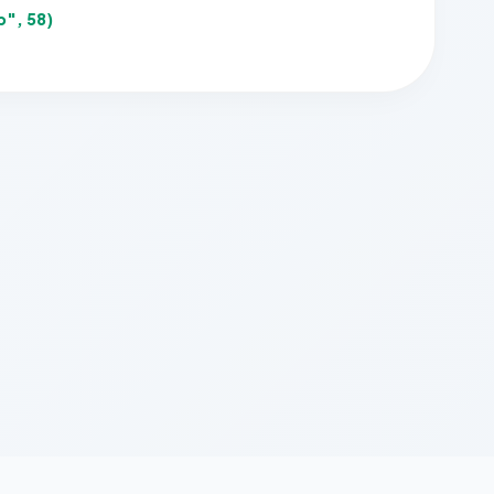
b", 58)