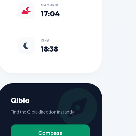
MAGHRIB
17:04
ISHA
18:38
Qibla
Find the Qibla direction instantly.
Compass