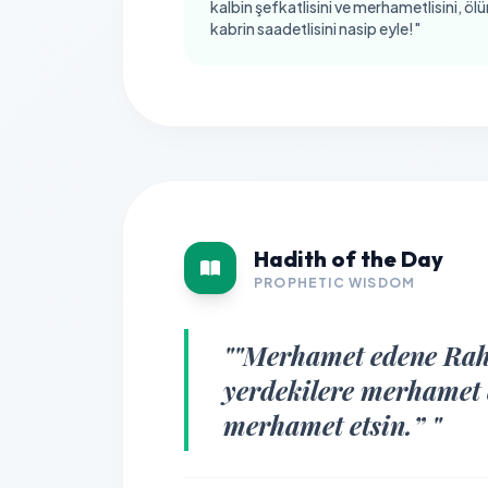
kalbin şefkatlisini ve merhametlisini, ö
kabrin saadetlisini nasip eyle!"
Hadith of the Day
PROPHETIC WISDOM
""Merhamet edene Rah
yerdekilere merhamet e
merhamet etsin.” "