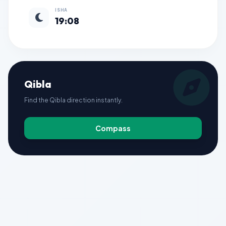
ISHA
19:08
Qibla
Find the Qibla direction instantly.
Compass