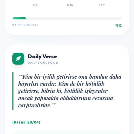
HR
MIN
SEC
DAILY PROGRESS
%12
Daily Verse
DAILY SOUL FOOD
""Kim bir iyilik getirirse ona bundan daha
hayırlısı vardır. Kim de bir kötülük
getirirse, bilsin ki, kötülük işleyenler
ancak yapmakta olduklarının cezasına
çarptırılırlar.""
(Kasas, 28/84)