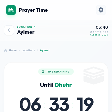
Prayer Time
03:40
LOCATION
Aylmer
25 SAFAR 1448
August 8, 2026
Home
Locations
Aylmer
TIME REMAINING
Until
Dhuhr
06
33
19
:
: