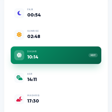
FAJR
00:54
SUNRISE
02:48
DHUHR
10:14
NEXT
ASR
14:11
MAGHRIB
17:30