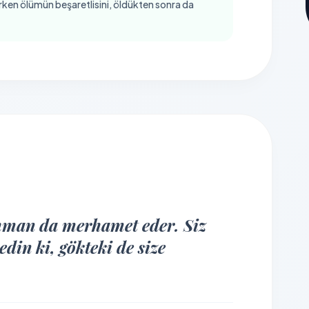
lürken ölümün beşaretlisini, öldükten sonra da
man da merhamet eder. Siz
din ki, gökteki de size