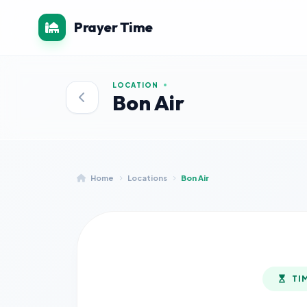
Prayer Time
LOCATION
Bon Air
Home
Locations
Bon Air
TI