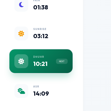
FAJR
01:38
SUNRISE
03:12
DHUHR
10:21
NEXT
ASR
14:09