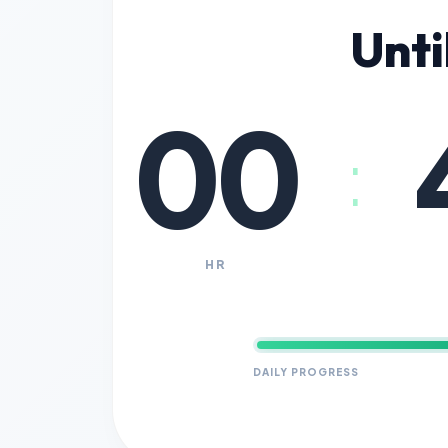
Unti
00
:
HR
DAILY PROGRESS