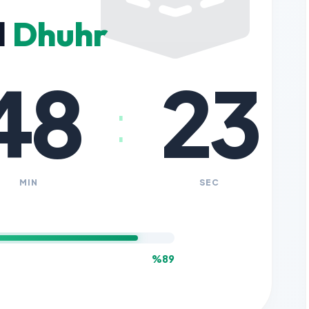
l
Dhuhr
48
22
:
MIN
SEC
%89