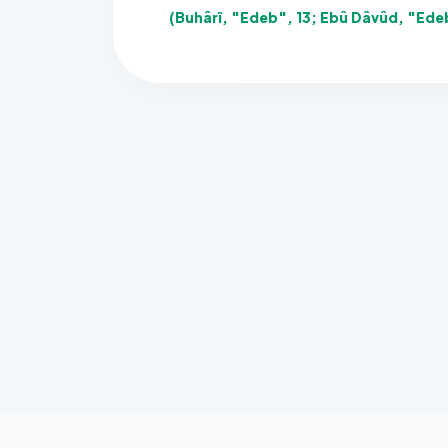
(Buhârî, "Edeb", 13; Ebû Dâvûd, "Ede