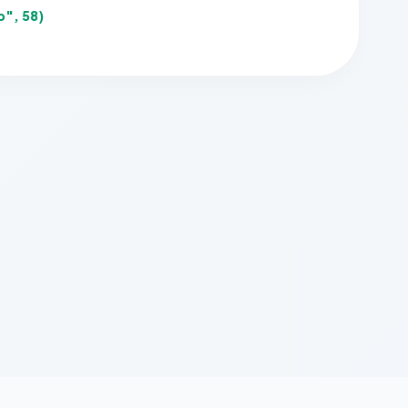
b", 58)