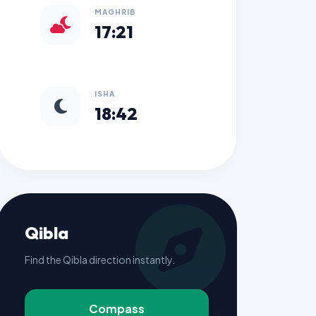
MAGHRIB
17:21
ISHA
18:42
Qibla
Find the Qibla direction instantly.
Compass