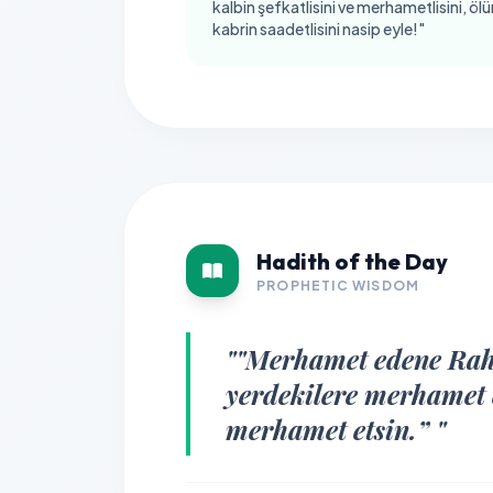
kalbin şefkatlisini ve merhametlisini, ö
kabrin saadetlisini nasip eyle!"
Hadith of the Day
PROPHETIC WISDOM
""Merhamet edene Rah
yerdekilere merhamet e
merhamet etsin.” "