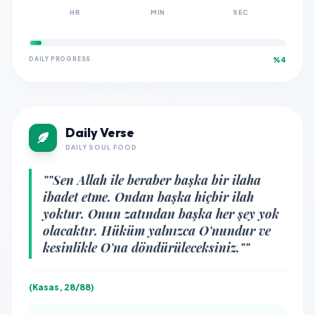
HR
MIN
SEC
DAILY PROGRESS
%4
Daily Verse
DAILY SOUL FOOD
""Sen Allah ile beraber başka bir ilaha
ibadet etme. Ondan başka hiçbir ilah
yoktur. Onun zatından başka her şey yok
olacaktır. Hüküm yalnızca O'nundur ve
kesinlikle O'na döndürüleceksiniz.""
(Kasas, 28/88)