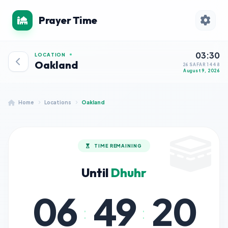
Prayer Time
03:30
LOCATION
Oakland
26 SAFAR 1448
August 9, 2026
Home
Locations
Oakland
TIME REMAINING
Until
Dhuhr
06
49
20
:
: