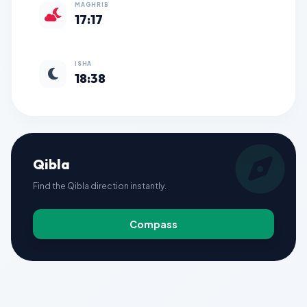
MAGHRIB
17:17
ISHA
18:38
Qibla
Find the Qibla direction instantly.
Compass