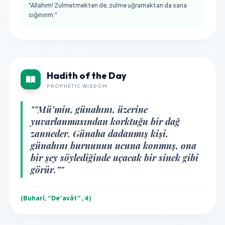
"Allahım! Zulmetmekten de, zulme uğramaktan da sana
sığınırım."
Hadith of the Day
PROPHETIC WISDOM
""Mü’min, günahını, üzerine
yuvarlanmasından korktuğu bir dağ
zanneder. Günaha dadanmış kişi,
günahını burnunun ucuna konmuş, ona
bir şey söylediğinde uçacak bir sinek gibi
görür.”"
(Buharî, “De’avât”, 4)