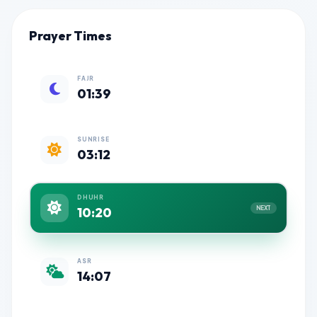
Prayer Times
FAJR
01:39
SUNRISE
03:12
DHUHR
10:20
NEXT
ASR
14:07