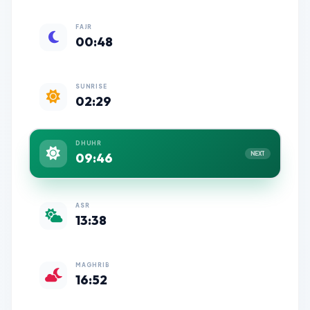
FAJR
00:48
SUNRISE
02:29
DHUHR
09:46
NEXT
ASR
13:38
MAGHRIB
16:52