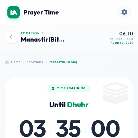
Prayer Time
06:10
LOCATION
Manastir(Bitola)
24 SAFAR 1448
August 7, 2026
Home
Locations
Manastir(Bitola)
TIME REMAINING
Until
Dhuhr
03
35
00
:
: