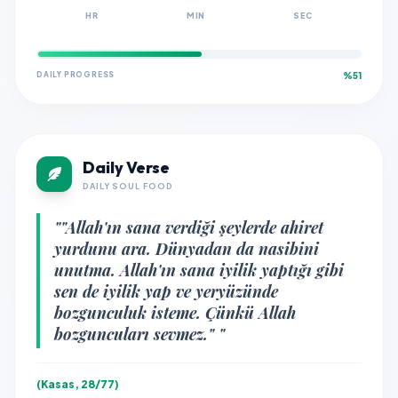
HR
MIN
SEC
DAILY PROGRESS
%51
Daily Verse
DAILY SOUL FOOD
""Allah'ın sana verdiği şeylerde ahiret
yurdunu ara. Dünyadan da nasibini
unutma. Allah'ın sana iyilik yaptığı gibi
sen de iyilik yap ve yeryüzünde
bozgunculuk isteme. Çünkü Allah
bozguncuları sevmez." "
(Kasas, 28/77)