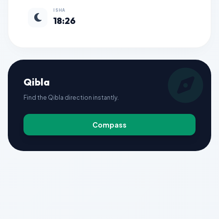
ISHA
18:26
Qibla
Find the Qibla direction instantly.
Compass