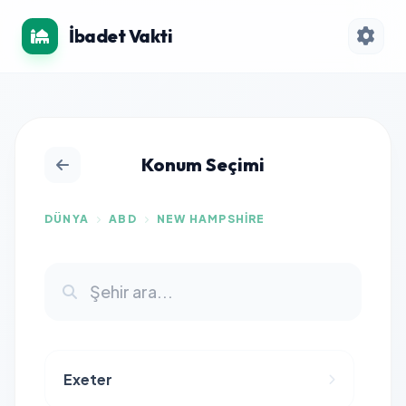
İbadet Vakti
Konum Seçimi
DÜNYA
ABD
NEW HAMPSHIRE
Exeter